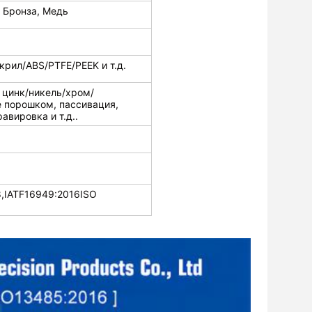
, Бронза, Медь
рил/ABS/PTFE/PEEK и т.д.
 цинк/никель/хром/
е порошком, пассивация,
авировка и т.д..
,IATF16949:2016ISO