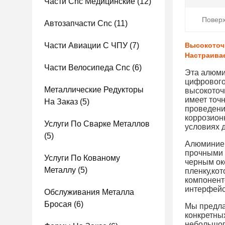
Части Cnc Медицинские
(12)
Поверх
Автозапчасти Cnc
(11)
Части Авиации С ЧПУ
(7)
Высокоточ
Настраива
Части Велосипеда Cnc
(6)
Эта алюми
цифрового
Металлические Редукторы
высокоточ
имеет точ
На Заказ
(5)
проведени
коррозионн
Услуги По Сварке Металлов
условиях 
(5)
Алюминиев
прочными 
Услуги По Кованому
черным ок
Металлу
(5)
пленку,ко
компонент
интерфейс
Обслуживания Металла
Бросая
(6)
Мы предла
конкретны
небольшог