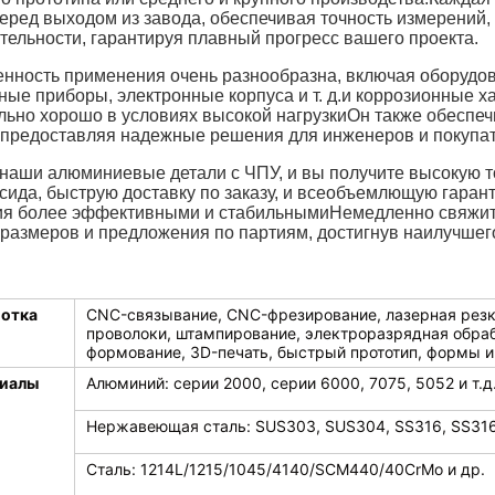
перед выходом из завода, обеспечивая точность измерений,
тельности, гарантируя плавный прогресс вашего проекта.
ность применения очень разнообразна, включая оборудова
ные приборы, электронные корпуса и т. д.и коррозионные х
льно хорошо в условиях высокой нагрузкиОн также обеспе
, предоставляя надежные решения для инженеров и покупат
наши алюминиевые детали с ЧПУ, и вы получите высокую т
ксида, быструю доставку по заказу, и всеобъемлющую гар
я более эффективными и стабильнымиНемедленно свяжите
 размеров и предложения по партиям, достигнув наилучшего
отка
CNC-связывание, CNC-фрезирование, лазерная резка
проволоки, штампирование, электроразрядная обра
формование, 3D-печать, быстрый прототип, формы и 
иалы
Алюминий: серии 2000, серии 6000, 7075, 5052 и т.д
Нержавеющая сталь: SUS303, SUS304, SS316, SS316L
Сталь: 1214L/1215/1045/4140/SCM440/40CrMo и др.