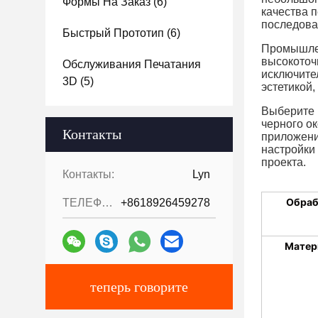
Формы На Заказ
(6)
качества 
последова
Быстрый Прототип
(6)
Промышлен
высокоточ
Обслуживания Печатания
исключите
3D
(5)
эстетикой
Выберите 
черного о
Контакты
приложени
настройки
проекта.
Контакты:
Lyn
Обраб
ТЕЛЕФОН::
+8618926459278
Матер
теперь говорите