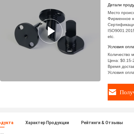
поверхно
Детали проду
поворотн
Место проис
доставка
Фирменное н
Сертификаци
ISO9001:201
etc.
Условия опла
Количество м
Цена: $0.15-
Время достав
Условия опла
Полу
одукта
Характер Продукции
Рейтинги & Отзывы