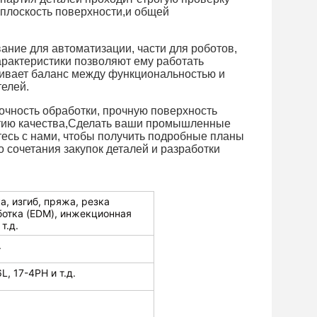
 плоскость поверхности,и общей
ние для автоматизации, части для роботов,
арактеристики позволяют ему работать
чивает баланс между функциональностью и
елей.
очность обработки, прочную поверхность
антию качества,Сделать ваши промышленные
сь с нами, чтобы получить подробные планы
 сочетания закупок деталей и разработки
, изгиб, пряжа, резка
ботка (EDM), инжекционная
т.д.
.
, 17-4PH и т.д.