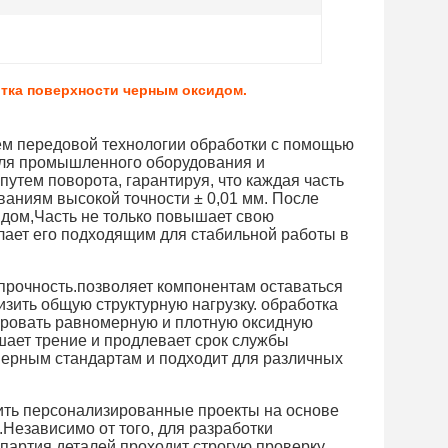
тка поверхности черным оксидом.
ем передовой технологии обработки с помощью
для промышленного оборудования и
утем поворота, гарантируя, что каждая часть
аниям высокой точности ± 0,01 мм. После
дом,Часть не только повышает свою
елает его подходящим для стабильной работы в
рочность.позволяет компонентам оставаться
зить общую структурную нагрузку. обработка
ировать равномерную и плотную оксидную
ьшает трение и продлевает срок службы
ерным стандартам и подходит для различных
дить персонализированные проекты на основе
.Независимо от того, для разработки
 партия деталей проходит строгую проверку