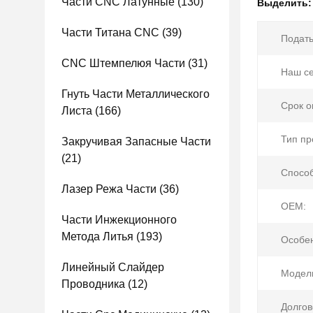
Части CNC Латунные
(130)
Выделить
Части Титана CNC
(39)
Подать
CNC Штемпелюя Части
(31)
Наш се
Гнуть Части Металлического
Срок о
Листа
(166)
Тип пр
Закручивая Запасные Части
(21)
Способ
Лазер Режа Части
(36)
OEM:
Части Инжекционного
Метода Литья
(193)
Особен
Линейный Слайдер
Модел
Проводника
(12)
Долгов