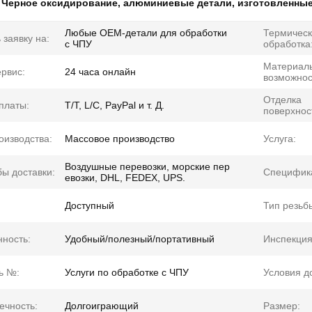
:
Черное оксидирование
,
алюминиевые детали
,
изготовленные
Любые OEM-детали для обработки
Термичес
 заявку на:
с ЧПУ
обработка
Материал
рвис:
24 часа онлайн
возможнос
Отделка
платы:
T/T, L/C, PayPal и т. Д.
поверхнос
оизводства:
Массовое производство
Услуга:
Воздушные перевозки, морские пер
ы доставки:
Специфик
евозки, DHL, FEDEX, UPS.
Доступный
Тип резьб
ность:
Удобный/полезный/портативный
Инспекция
ь №:
Услуги по обработке с ЧПУ
Условия д
ечность:
Долгоиграющий
Размер: