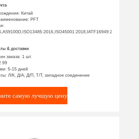
сти черным оксидом. Настраиваемые
кта
ые части. Низкий MOQ и быстрая
хождения: Китай
.
аименование: PFT
я:
5,AS9100D,ISO13485:2016,ISO45001:2018,IATF16949:2016,ISO140
ты & доставки
ин заказа: 1 шт.
2.99
ки: 5-15 дней
ты: Л/К, Д/А, Д/П, Т/Т, западное соединение
чите самую лучшую цену