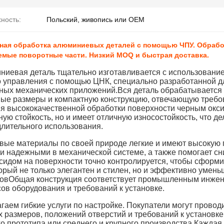
ность:
Польский, живопись или OEM
ная обработка алюминиевых деталей с помощью ЧПУ. Обрабо
емые поворотные части. Низкий MOQ и быстрая доставка.
ниевая деталь тщательно изготавливается с использовани
 управления с помощью ЦНК, специально разработанной 
ных механических приложений.Вся деталь обрабатывается п
ные размеры и компактную конструкцию, отвечающую требов
я высококачественной обработки поверхности черным окси
ую стойкость, но и имеет отличную износостойкость, что д
длительного использования.
ые материалы по своей природе легкие и имеют высокую п
и надежными в механической системе, а также помогает сни
сидом на поверхности точно контролируется, чтобы сформ
торый не только элегантен и стилен, но и эффективно умен
овОбщая конструкция соответствует промышленным инжен
ов оборудования и требований к установке.
гаем гибкие услуги по настройке. Покупатели могут прово
х размеров, положений отверстий и требований к установке
о прототипа или среднего и крупного производства.Каждая