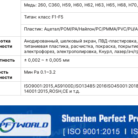
Медь: 260, C360, H59, H60, H62, H63, H65, H68, H70
Титан: класс F1-F5
Пластик: Ацетал/POM/PA/Найлон/PC/PMMA/PVC/PU/Ак
отка
Анодированный, шелковый экран, ПВД-пластировка,
ности
титаниевая пластика, расчистка, покраска, покрыти
электрофорез, электрополировка, Кнурл, лазер/эч/гр
тность
± 0,002 ~ ± 0,005 мм
ость
Мин Ра 0.1~3.2
ности
ISO9001:2015,AS9100D,ISO13485:2016ISO45001:2018
14001:2015,ROSH,CE и т.д.