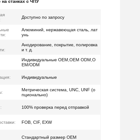
 на станках с ЧПУ
кая
Доступно по запросу
:
ьные
Алюминий, нержавеющая сталь, лат
ти:
унь
Анодирование, покрытие, полировка
ти:
и т. д.
Индивидуальные OEM,OEM ODM,O
EM/ODM
ация:
Индивидуальные
Метрическая система, UNC, UNF (о
ы:
пционально)
:
100% проверка перед отправкой
оставки:
FOB, CIF, EXW
Стандартный размер OEM