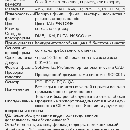
Отлейте изготовление, впрыску, etc в форму;
ремесла
Материал
ABS, BMC, SMC, КАК, PP, PPS, ПК, PE, POM, PMM
Поверхностный
Полируя финиш, финиш текстуры, лоснистая печа
финиш
резиновая картина, etc
Цвет
Цвет RAL/PANTONE
Размер
согласно чертежу
Стандарт
DME, LKM, FUTA, HASCO etc.
прессформы
Преимущества
Конкурентоспособная цена & быстрое качество д
Основание
согласно требованию к клиента
прессформы
Срок поставки
через 10-15 дней после делать заказ заказ
Допуск
0.01~0.1mm;
Формат файла
Solidworks, Pro/инженер, автоматический CAD, P
Проверка
Проведенный документами системы ISO9001 и п
качества
Осмотр
IQC, IPQC, FQC, QA
Все виды пластиковых частей впрыски использую
Применение
промышленных применениях.
Теплое и быстрое обслуживание ответа обеспе
Обслуживание
Продажи на экспорт объединяются в команду с м
экспорта к США, Европе, Японии, и другим стран
вопросы и ответы:
Q1.
Какое обслуживание вида производственной
деятельности вы обеспечиваете?
Отлейте делать, заливку формы, подвергать механической
обработке CNC, штемпелевать, собрание, и поверхностное