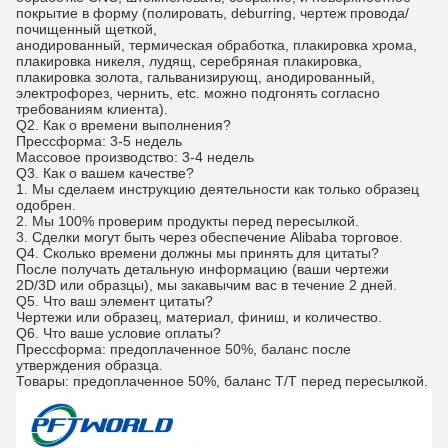
покрытие в форму (полировать, deburring, чертеж провода/
почищенный щеткой,
анодированный, термическая обработка, плакировка хрома,
плакировка никеля, лудящ, серебряная плакировка,
плакировка золота, гальванизирующ, анодированный,
электрофорез, чернить, etc. можно подгонять согласно
требованиям клиента).
Q2. Как о времени выполнения?
Прессформа: 3-5 недель
Массовое производство: 3-4 недель
Q3. Как о вашем качестве?
1. Мы сделаем инструкцию деятельности как только образец
одобрен.
2. Мы 100% проверим продукты перед пересылкой.
3. Сделки могут быть через обеспечение Alibaba торговое.
Q4. Сколько времени должны мы принять для цитаты?
После получать детальную информацию (ваши чертежи
2D/3D или образцы), мы закавычим вас в течение 2 дней.
Q5. Что ваш элемент цитаты?
Чертежи или образец, материал, финиш, и количество.
Q6. Что ваше условие оплаты?
Прессформа: предоплаченное 50%, баланс после
утверждения образца.
Товары: предоплаченное 50%, баланс T/T перед пересылкой.