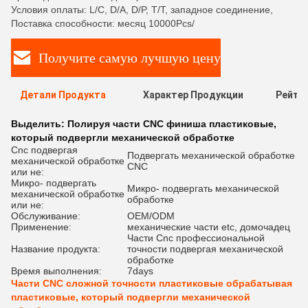
Условия оплаты: L/C, D/A, D/P, T/T, западное соединение,
Поставка способности: месяц 10000Pcs/
Получите самую лучшую цену
Детали Продукта
Характер Продукции
Рейти
Выделить:
Полируя части CNC финиша пластиковые
,
который подвергли механической обработке
Cnc подвергая
Подвергать механической обработке
механической обработке
CNC
или не:
Микро- подвергать
Микро- подвергать механической
механической обработке
обработке
или не:
Обслуживание:
OEM/ODM
Применение:
механические части etc, домочадец
Части Cnc профессиональной
Название продукта:
точности подвергая механической
обработке
Время выполнения:
7days
Части CNC сложной точности пластиковые обрабатывая
пластиковые, который подвергли механической