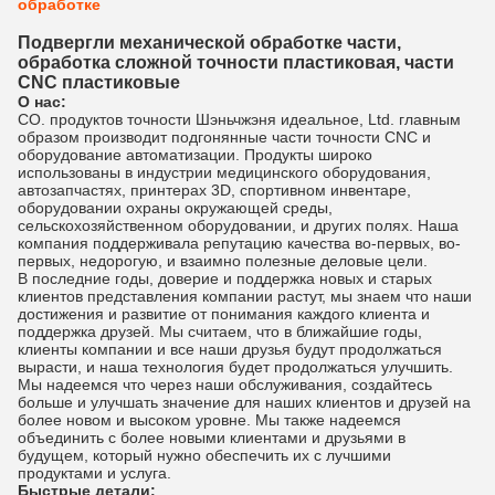
обработке
Подвергли механической обработке части,
обработка сложной точности пластиковая, части
CNC пластиковые
О нас:
CO. продуктов точности Шэньчжэня идеальное, Ltd. главным
образом производит подгонянные части точности CNC и
оборудование автоматизации. Продукты широко
использованы в индустрии медицинского оборудования,
автозапчастях, принтерах 3D, спортивном инвентаре,
оборудовании охраны окружающей среды,
сельскохозяйственном оборудовании, и других полях. Наша
компания поддерживала репутацию качества во-первых, во-
первых, недорогую, и взаимно полезные деловые цели.
В последние годы, доверие и поддержка новых и старых
клиентов представления компании растут, мы знаем что наши
достижения и развитие от понимания каждого клиента и
поддержка друзей. Мы считаем, что в ближайшие годы,
клиенты компании и все наши друзья будут продолжаться
вырасти, и наша технология будет продолжаться улучшить.
Мы надеемся что через наши обслуживания, создайтесь
больше и улучшать значение для наших клиентов и друзей на
более новом и высоком уровне. Мы также надеемся
объединить с более новыми клиентами и друзьями в
будущем, который нужно обеспечить их с лучшими
продуктами и услуга.
Быстрые детали: