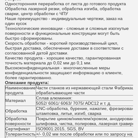
Односторонняя переработка от листа до готового продукта
Обработка лазерной резки, обработка изгиба, обработка
сварки, центр обработки с ЧПУ
Наше преимущество - индивидуальные чертежи, заказ на
один кусок
Технологические инновации - сложные и сложные изогнутые
поверхности и функциональные конструкции могут быть
быстро сформированы.
Скорость обработки - короткий производственный цикл,
быстрая доставка, обеспечение доставки в соответствии с
согласованной датой доставки.
Качество продукта - хорошее качество, гарантированная
точность материала до 0,02 мм до 0,1 мм.
Высококонфиденциальная - многочисленные меры
конфиденциальности защищают информацию о клиенте,
более гарантированно.
Описание продукта:
Наименование
Части станков из нержавеющей стали Фабрикац
продукта
обрабатывающие части
Сплав алюминия:
Материал
5052/ 6061/ 6063/ 7075/ ADC12 и т. д.
CNC-обработка, бурение, нажатие, фрезирование,
Обработка
штамповка, литье, изгиб, сварка
Обработка
Покрытие цинком/никелем/хромом, анодирование,
поверхности
шлифовка, чистка, полировка, лазерная гравиров
Сертификат
ISO9001:2015, SGS, BV
Толерантность
+/- 0,02 мм после обработки или по запросу на ч