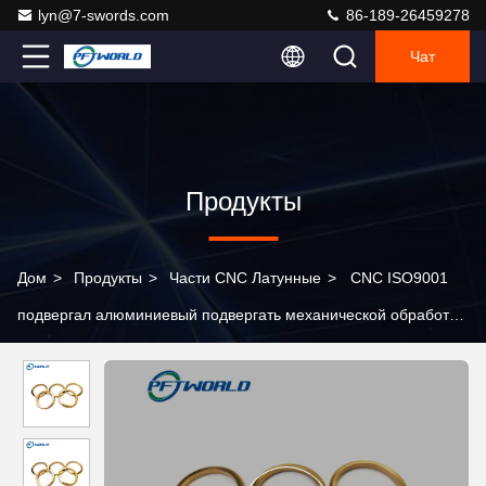
lyn@7-swords.com
86-189-26459278
Чат
Продукты
Дом
>
Продукты
>
Части CNC Латунные
>
CNC ISO9001
подвергал алюминиевый подвергать механической обработке
механической обработке токарного станка металла OEM
точности частей