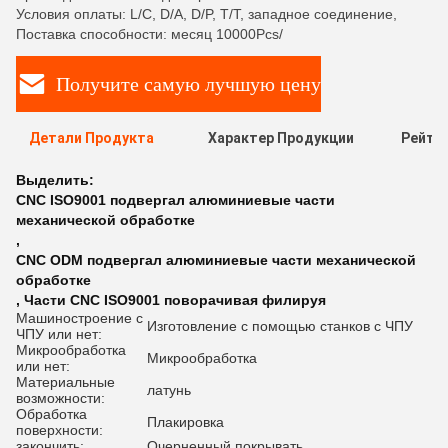
Условия оплаты: L/C, D/A, D/P, T/T, западное соединение,
Поставка способности: месяц 10000Pcs/
Получите самую лучшую цену
Детали Продукта
Характер Продукции
Рейти
Выделить:
CNC ISO9001 подвергал алюминиевые части
механической обработке
,
CNC ODM подвергал алюминиевые части механической
обработке
,
Части CNC ISO9001 поворачивая филируя
Машиностроение с
Изготовление с помощью станков с ЧПУ
ЧПУ или нет:
Микрообработка
Микрообработка
или нет:
Материальные
латунь
возможности:
Обработка
Плакировка
поверхности:
закончить:
Очерненный покрывать,