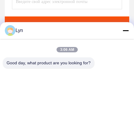
Отправьте
Lyn
3:06 AM
Good day, what product are you looking for?
Shenzhen Perfect Precision Product Co., Ltd.
lyn@7-swords.com
86-189-26459278
Здание 49, промышленный парк Fumin, деревня
Pinghu, городок Pinghu, район Longgang, город
Шэньчжэня, провинция Гуандун, Китай